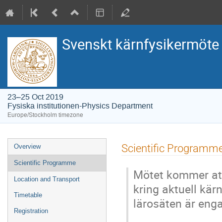
Svenskt kärnfysikermöte
23–25 Oct 2019
Fysiska institutionen-Physics Department
Europe/Stockholm timezone
Event
Scientific Programm
Overview
menu
Scientific Programme
Mötet kommer att
Location and Transport
kring aktuell kä
Timetable
lärosäten är enga
Registration