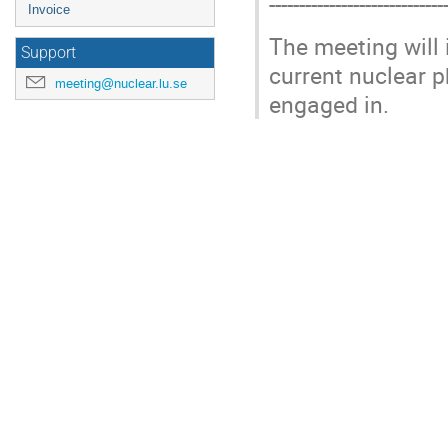
-----------------------------
Invoice
The meeting will
Support
current nuclear 
meeting@nuclear.lu.se
engaged in.