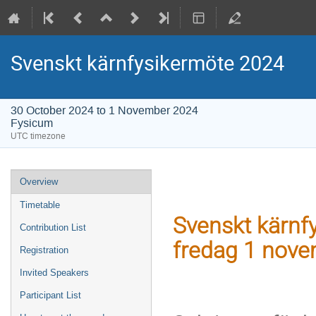
Svenskt kärnfysikermöte 2024
30 October 2024 to 1 November 2024
Fysicum
UTC timezone
Event
Overview
menu
Timetable
Svenskt kärnfy
Contribution List
fredag 1 novem
Registration
Invited Speakers
Participant List