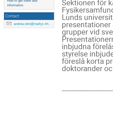
Sektionen för k
How to get there and
information
Fysikersamfunde
Lunds universit
Contact
presentationer 
andrea.idini@matfys.lth.se
grupper vid sve
Presentationern
inbjudna förelä
styrelse inbjude
föreslå korta pr
doktorander och
-------------------------