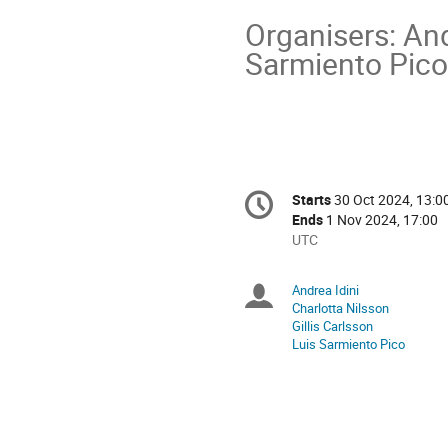
Organisers: Andr
Sarmiento Pico,
Conference
Starts
30 Oct 2024, 13:0
Date/Time
information
Ends
1 Nov 2024, 17:00
All
UTC
times
are
Andrea Idini
Chairpersons
in
Charlotta Nilsson
UTC
Gillis Carlsson
Luis Sarmiento Pico